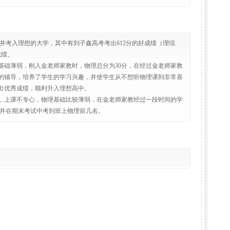
并考入理想的大学，其中有刘子鑫高考考出612分的好成绩（理综
成绩。
基础薄弱，刚入金老师家教时，物理总分为30分，在经过金老师家教
的辅导，培养了学生的学习兴趣，并使学生从不想听物理课到非常喜
考出优秀成绩，顺利升入理想高中。
，上课不专心，物理基础比较薄弱，在金老师家教经过一段时间的学
，并在期末考试中考到班上物理前几名。