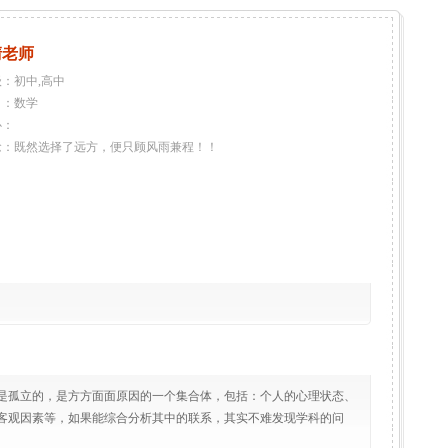
清老师
：初中,高中
目：数学
心：
念：既然选择了远方，便只顾风雨兼程！！
是孤立的，是方方面面原因的一个集合体，包括：个人的心理状态、
客观因素等，如果能综合分析其中的联系，其实不难发现学科的问